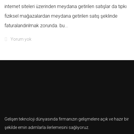
i̇nternet siteleri üzerinden meydana getirilen satışlar da tıpkı
fiziksel mağazalardan meydana getirilen satış şeklinde
faturalandırılmak zorunda. bu...
Yorum yok
Gelişen teknoloji dünyasında firmanızın gelişmelere açık ve hazır bir
şekilde emin adımlarla ilerlemesini sağlıyoruz.