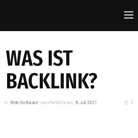
WAS IST
BACKLINK?
In
Web-Software
veröffentlicht am
8. Juli 2021
0