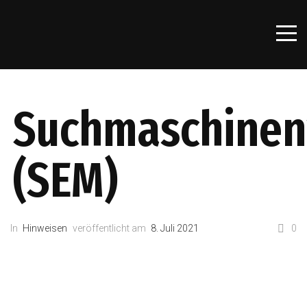
Suchmaschine
(SEM)
In
Hinweisen
veröffentlicht am
8. Juli 2021
0