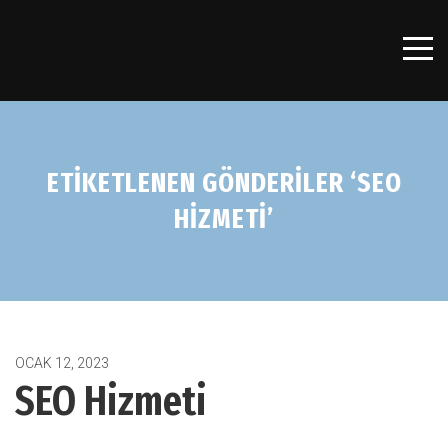
ETIKETLENEN GÖNDERILER ‘SEO
HIZMETI’
Seo
OCAK 12, 2023
SEO Hizmeti