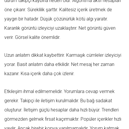
durum takipçi kaybına neden olur. Algoritma aktif hesapları
öne çıkarır. Süreklilik şarttır. Kalitesiz içerik üretmek de
yaygın bir hatadır. Düşük çözünürlük kötü algı yaratır.
Karanlık görüntü izleyiciyi uzaklaştırır. Net görüntü güven
verir. Görsel kalite önemlidir.
Uzun anlatım dikkat kaybettirir. Karmaşık cümleler izleyiciyi
yorar. Basit anlatım daha etkilidir. Net mesaj her zaman
kazanır. Kısa içerik daha çok izlenir.
Etkileşim ihmal edilmemelidir. Yorumlara cevap vermek
gerekir. Takipçi ile iletişim kurulmalıdır. Bu bağ sadakat
oluşturur. İletişim güçlü hesaplar daha hızlı büyür. Trendleri
görmezden gelmek fırsat kaçırmaktır. Popüler içerikler hızlı
yayılır. Ancak birebir kopya yapılmamalıdır. Yorum katmak