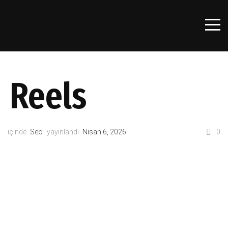
Reels
içinde
Seo
yayınlandı
Nisan 6, 2026
0