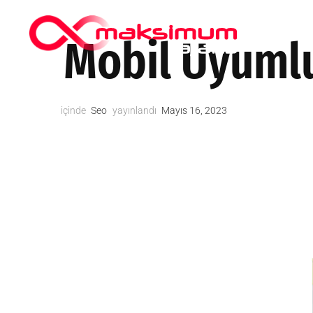
HIPOKRAT
Mobil Uyuml
içinde
Seo
yayınlandı
Mayıs 16, 2023