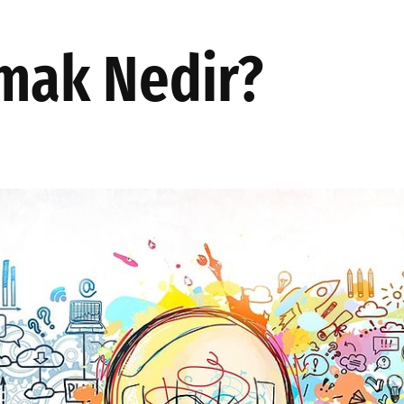
AKINSOFT
PRODÜKSIYON
HAKKIMIZDA
ÇÖZÜMLER
şmak Nedir?