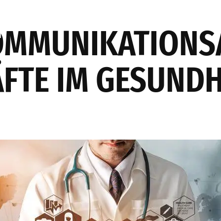
ES
AKINSOFT
PRODUKTION
ÜBER UNS
UNSERE LÖS
KOMMUNIKATION
H
ÄFTE IM GESUND