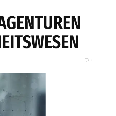
UNGEN
REFERENZEN
BLOG
KOMMUNIKATION
SAGENTUREN
HEITSWESEN
0