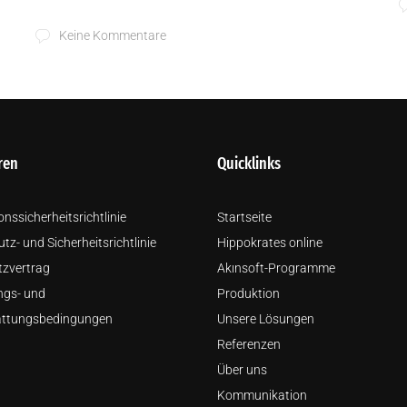
Keine Kommentare
ren
Quicklinks
nssicherheitsrichtlinie
Startseite
tz- und Sicherheitsrichtlinie
Hippokrates online
tzvertrag
Akınsoft-Programme
ngs- und
Produktion
attungsbedingungen
Unsere Lösungen
Referenzen
Über uns
Kommunikation