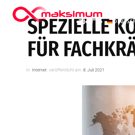
HIPPOKRAT
SPEZIELLE 
DEUTSC
FÜR FACHKR
In
Internet
veröffentlicht am
8. Juli 2021