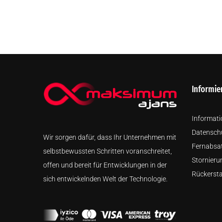
Informie
Informatio
Datenschu
Wir sorgen dafür, dass Ihr Unternehmen mit
Fernabsa
selbstbewussten Schritten voranschreitet,
Stornieru
offen und bereit für Entwicklungen in der
Rückerst
sich entwickelnden Welt der Technologie.