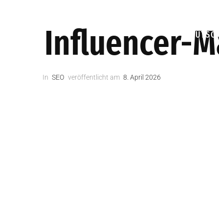
HIPPOKRAT
Influencer-M
DEUTSC
In
SEO
veröffentlicht am
8. April 2026