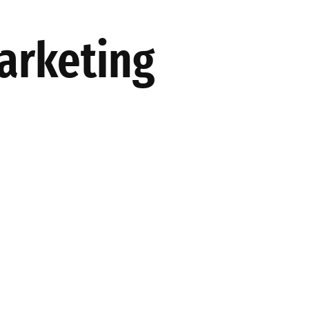
ES
AKINSOFT
PRODUKTION
ÜBER UNS
UNSERE LÖS
arketing
H