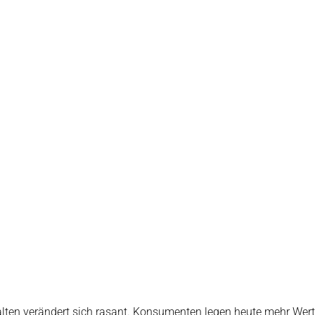
halten verändert sich rasant. Konsumenten legen heute mehr Wer