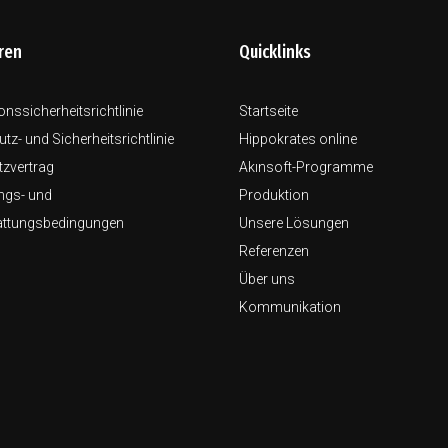
ren
Quicklinks
onssicherheitsrichtlinie
Startseite
tz- und Sicherheitsrichtlinie
Hippokrates online
zvertrag
Akınsoft-Programme
ngs- und
Produktion
attungsbedingungen
Unsere Lösungen
Referenzen
Über uns
Kommunikation