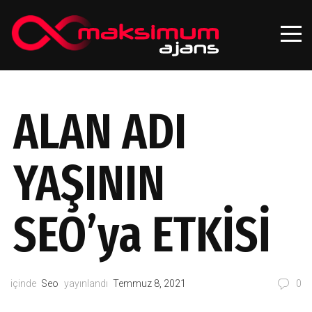
ALAN ADI
YAŞININ
SEO’ya ETKİSİ
içinde
Seo
yayınlandı
Temmuz 8, 2021
0