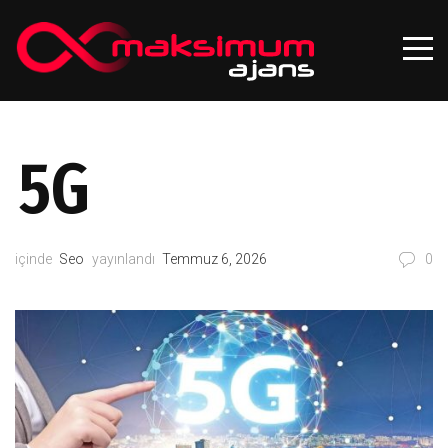
5G
içinde
Seo
yayınlandı
Temmuz 6, 2026
0